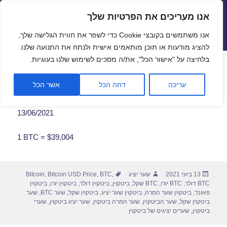
אנו מעריכים את הפרטיות שלך
שערי חליפין יציגים – שער יציג
אנו משתמשים בקובצי Cookie כדי לשפר את חווית הגלישה שלך,
תפריטים
ווידג'טים
להציג מודעות או תוכן מותאמים אישית ולנתח את התנועה שלנו.
פתח סרגל
בלחיצה על "אישור הכל", את/ה מסכים לשימוש שלנו בעוגיות.
שער ביטקוין לתאריך 13/06/2021
עריכה
דחה הכל
אשר הכל
13/06/2021
1 BTC = $39,004
פורסם
מחבר
תגיות
13 ביוני 2021
שער יציג
,
BTC
,
Bitcoin USD Price
,
Bitcoin
בתאריך
BTC דולר
,
BTC יורו
,
BTC שקל
,
ביטקוין
,
ביטקוין דולר
,
ביטקוין יורו
,
ביטקוין
פאונד
,
ביטקוין שער המרה
,
ביטקוין שער יציג
,
ביטקוין שקל
,
שער BTC
,
שער
ביטקוין שקל
,
שער הביטקוין
,
שער המרה ביטקוין
,
שער יציג ביטקוין
,
שערי
ביטקוין
,
שערים יציגים של ביטקוין