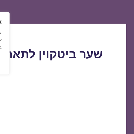
א
ל
ב
שער ביטקוין לתאריך 3/09/2018