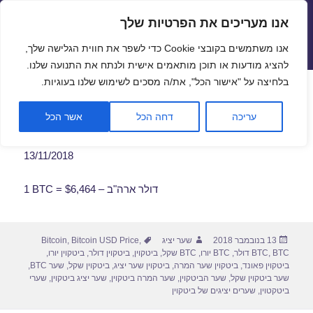
אנו מעריכים את הפרטיות שלך
שערי חליפין יציגים – שער יציג
אנו משתמשים בקובצי Cookie כדי לשפר את חווית הגלישה שלך,
תפריטים
ווידג'טים
להציג מודעות או תוכן מותאמים אישית ולנתח את התנועה שלנו.
פתח סרגל
בלחיצה על "אישור הכל", את/ה מסכים לשימוש שלנו בעוגיות.
שער ביטקוין לתאריך 13/11/2018
עריכה
דחה הכל
אשר הכל
13/11/2018
1 BTC = $6,464 – דולר ארה"ב
פורסם
מחבר
תגיות
13 בנובמבר 2018
שער יציג
,
Bitcoin USD Price
,
Bitcoin
בתאריך
BTC דולר
,
BTC
,
BTC יורו
,
BTC שקל
,
ביטקוין
,
ביטקוין דולר
,
ביטקוין יורו
,
ביטקוין פאונד
,
ביטקוין שער המרה
,
ביטקוין שער יציג
,
ביטקוין שקל
,
שער BTC
,
שער ביטקוין שקל
,
שער הביטקוין
,
שער המרה ביטקוין
,
שער יציג ביטקוין
,
שערי
ביטקטוין
,
שערים יציגים של ביטקוין