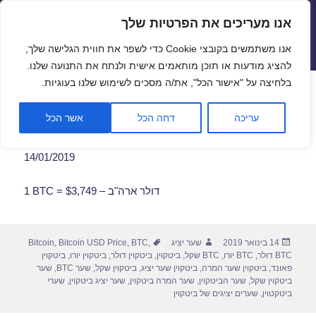
אנו מעריכים את הפרטיות שלך
שערי חליפין יציגים – שער יציג
אנו משתמשים בקובצי Cookie כדי לשפר את חווית הגלישה שלך,
תפריטים
ווידג'טים
להציג מודעות או תוכן מותאמים אישית ולנתח את התנועה שלנו.
פתח סרגל
בלחיצה על "אישור הכל", את/ה מסכים לשימוש שלנו בעוגיות.
שער ביטקוין לתאריך 14/01/2019
עריכה
דחה הכל
אשר הכל
14/01/2019
1 BTC = $3,749 – דולר ארה"ב
פורסם
מחבר
תגיות
14 בינואר 2019
שער יציג
,
BTC
,
Bitcoin USD Price
,
Bitcoin
בתאריך
BTC דולר
,
BTC יורו
,
BTC שקל
,
ביטקוין
,
ביטקוין דולר
,
ביטקוין יורו
,
ביטקוין
פאונד
,
ביטקוין שער המרה
,
ביטקוין שער יציג
,
ביטקוין שקל
,
שער BTC
,
שער
ביטקוין שקל
,
שער הביטקוין
,
שער המרה ביטקוין
,
שער יציג ביטקוין
,
שערי
ביטקטוין
,
שערים יציגים של ביטקוין