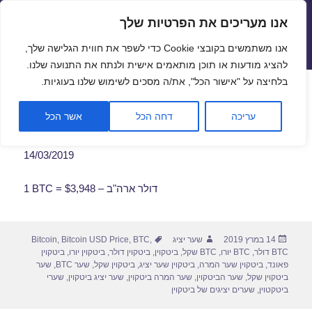
אנו מעריכים את הפרטיות שלך
שערי חליפין יציגים – שער יציג
אנו משתמשים בקובצי Cookie כדי לשפר את חווית הגלישה שלך,
תפריטים
ווידג'טים
להציג מודעות או תוכן מותאמים אישית ולנתח את התנועה שלנו.
פתח סרגל
בלחיצה על "אישור הכל", את/ה מסכים לשימוש שלנו בעוגיות.
שער ביטקוין לתאריך 14/03/2019
עריכה
דחה הכל
אשר הכל
14/03/2019
1 BTC = $3,948 – דולר ארה"ב
פורסם
מחבר
תגיות
14 במרץ 2019
שער יציג
,
BTC
,
Bitcoin USD Price
,
Bitcoin
בתאריך
BTC דולר
,
BTC יורו
,
BTC שקל
,
ביטקוין
,
ביטקוין דולר
,
ביטקוין יורו
,
ביטקוין
פאונד
,
ביטקוין שער המרה
,
ביטקוין שער יציג
,
ביטקוין שקל
,
שער BTC
,
שער
ביטקוין שקל
,
שער הביטקוין
,
שער המרה ביטקוין
,
שער יציג ביטקוין
,
שערי
ביטקטוין
,
שערים יציגים של ביטקוין