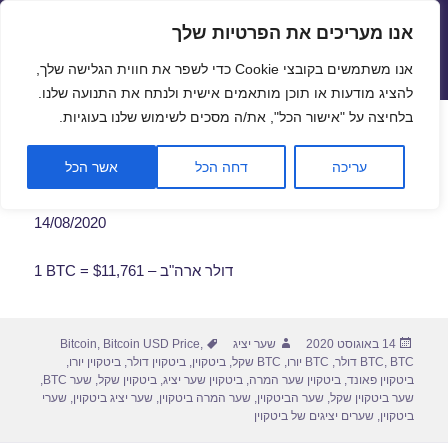
אנו מעריכים את הפרטיות שלך
שערי חליפין יציגים – שער יציג
אנו משתמשים בקובצי Cookie כדי לשפר את חווית הגלישה שלך,
תפריטים
ווידג'טים
להציג מודעות או תוכן מותאמים אישית ולנתח את התנועה שלנו.
פתח סרגל
בלחיצה על "אישור הכל", את/ה מסכים לשימוש שלנו בעוגיות.
שער ביטקוין לתאריך 14/08/2020
עריכה
דחה הכל
אשר הכל
14/08/2020
1 BTC = $11,761 – דולר ארה"ב
פורסם
מחבר
תגיות
14 באוגוסט 2020
שער יציג
,
Bitcoin USD Price
,
Bitcoin
בתאריך
BTC דולר
,
BTC
,
BTC יורו
,
BTC שקל
,
ביטקוין
,
ביטקוין דולר
,
ביטקוין יורו
,
ביטקוין פאונד
,
ביטקוין שער המרה
,
ביטקוין שער יציג
,
ביטקוין שקל
,
שער BTC
,
שער ביטקוין שקל
,
שער הביטקוין
,
שער המרה ביטקוין
,
שער יציג ביטקוין
,
שערי
ביטקוין
,
שערים יציגים של ביטקוין