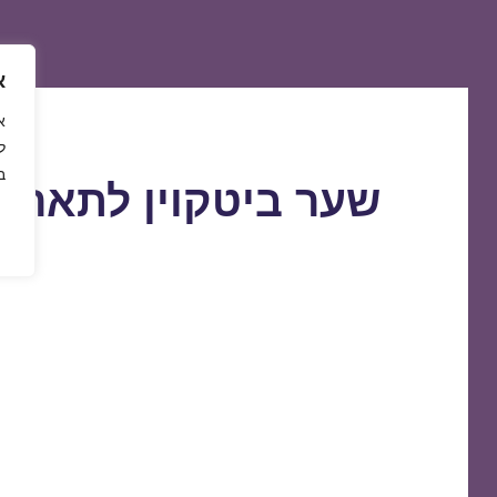
א
ל
ב
שער ביטקוין לתאריך 4/09/2020