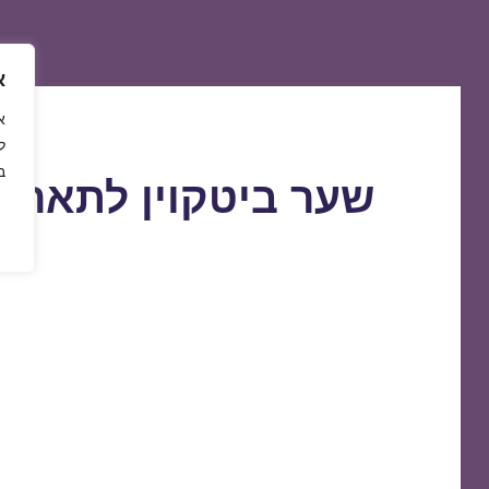
א
ל
ב
שער ביטקוין לתאריך 4/10/2020