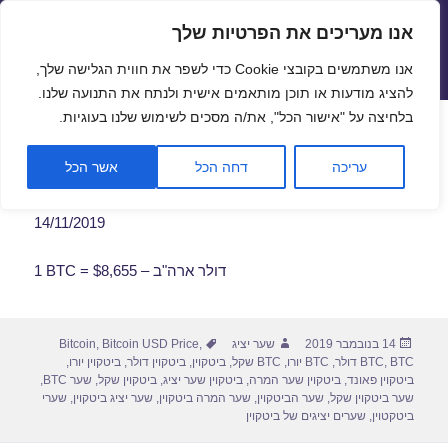
אנו מעריכים את הפרטיות שלך
שערי חליפין יציגים – שער יציג
אנו משתמשים בקובצי Cookie כדי לשפר את חווית הגלישה שלך,
תפריטים
ווידג'טים
להציג מודעות או תוכן מותאמים אישית ולנתח את התנועה שלנו.
פתח סרגל
בלחיצה על "אישור הכל", את/ה מסכים לשימוש שלנו בעוגיות.
שער ביטקוין לתאריך 14/11/2019
עריכה
דחה הכל
אשר הכל
14/11/2019
1 BTC = $8,655 – דולר ארה"ב
פורסם
מחבר
תגיות
14 בנובמבר 2019
שער יציג
,
Bitcoin USD Price
,
Bitcoin
בתאריך
BTC דולר
,
BTC
,
BTC יורו
,
BTC שקל
,
ביטקוין
,
ביטקוין דולר
,
ביטקוין יורו
,
ביטקוין פאונד
,
ביטקוין שער המרה
,
ביטקוין שער יציג
,
ביטקוין שקל
,
שער BTC
,
שער ביטקוין שקל
,
שער הביטקוין
,
שער המרה ביטקוין
,
שער יציג ביטקוין
,
שערי
ביטקטוין
,
שערים יציגים של ביטקוין