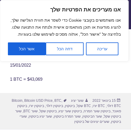
אנו מעריכים את הפרטיות שלך
שערי חליפין יציגים – שער יציג
אנו משתמשים בקובצי Cookie כדי לשפר את חווית הגלישה שלך,
תפריטים
ווידג'טים
להציג מודעות או תוכן מותאמים אישית ולנתח את התנועה שלנו.
פתח סרגל
בלחיצה על "אישור הכל", את/ה מסכים לשימוש שלנו בעוגיות.
שער ביטקוין לתאריך 15/01/2022
עריכה
דחה הכל
אשר הכל
15/01/2022
1 BTC = $43,069
פורסם
מחבר
תגיות
15 בינואר 2022
שער יציג
,
BTC
,
Bitcoin USD Price
,
Bitcoin
בתאריך
BTC דולר
,
BTC יורו
,
BTC שקל
,
ביטקוין
,
ביטקוין דולר
,
ביטקוין יורו
,
ביטקוין
פאונד
,
ביטקוין שער המרה
,
ביטקוין שער יציג
,
ביטקוין שקל
,
שער BTC
,
שער
ביטקוין שקל
,
שער הביטקוין
,
שער המרה ביטקוין
,
שער יציג ביטקוין
,
שערי
ביטקוין
,
שערים יציגים של ביטקוין