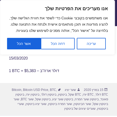
אנו מעריכים את הפרטיות שלך
שערי חליפין יציגים – שער יציג
אנו משתמשים בקובצי Cookie כדי לשפר את חווית הגלישה שלך,
תפריטים
ווידג'טים
להציג מודעות או תוכן מותאמים אישית ולנתח את התנועה שלנו.
פתח סרגל
בלחיצה על "אישור הכל", את/ה מסכים לשימוש שלנו בעוגיות.
שער ביטקוין לתאריך 15/03/2020
עריכה
דחה הכל
אשר הכל
15/03/2020
1 BTC = $5,383 – דולר ארה"ב
פורסם
מחבר
תגיות
15 במרץ 2020
שער יציג
,
BTC
,
Bitcoin USD Price
,
Bitcoin
בתאריך
BTC דולר
,
BTC יורו
,
BTC שקל
,
ביטקוין
,
ביטקוין דולר
,
ביטקוין יורו
,
ביטקוין
פאונד
,
ביטקוין שער המרה
,
ביטקוין שער יציג
,
ביטקוין שקל
,
שער BTC
,
שער
ביטקוין שקל
,
שער הביטקוין
,
שער המרה ביטקוין
,
שער יציג ביטקוין
,
שערי
ביטקטוין
,
שערים יציגים של ביטקוין