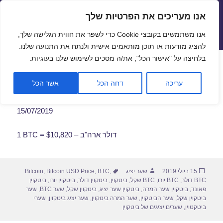
אנו מעריכים את הפרטיות שלך
שערי חליפין יציגים – שער יציג
אנו משתמשים בקובצי Cookie כדי לשפר את חווית הגלישה שלך,
תפריטים
ווידג'טים
להציג מודעות או תוכן מותאמים אישית ולנתח את התנועה שלנו.
פתח סרגל
בלחיצה על "אישור הכל", את/ה מסכים לשימוש שלנו בעוגיות.
שער ביטקוין לתאריך 15/07/2019
עריכה
דחה הכל
אשר הכל
15/07/2019
1 BTC = $10,820 – דולר ארה"ב
פורסם
מחבר
תגיות
15 ביולי 2019
שער יציג
,
BTC
,
Bitcoin USD Price
,
Bitcoin
בתאריך
BTC דולר
,
BTC יורו
,
BTC שקל
,
ביטקוין
,
ביטקוין דולר
,
ביטקוין יורו
,
ביטקוין
פאונד
,
ביטקוין שער המרה
,
ביטקוין שער יציג
,
ביטקוין שקל
,
שער BTC
,
שער
ביטקוין שקל
,
שער הביטקוין
,
שער המרה ביטקוין
,
שער יציג ביטקוין
,
שערי
ביטקטוין
,
שערים יציגים של ביטקוין