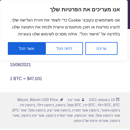
אנו מעריכים את הפרטיות שלך
שערי חליפין יציגים – שער יציג
אנו משתמשים בקובצי Cookie כדי לשפר את חווית הגלישה שלך,
תפריטים
ווידג'טים
להציג מודעות או תוכן מותאמים אישית ולנתח את התנועה שלנו.
פתח סרגל
בלחיצה על "אישור הכל", את/ה מסכים לשימוש שלנו בעוגיות.
שער ביטקוין לתאריך 15/08/2021
עריכה
דחה הכל
אשר הכל
15/08/2021
1 BTC = $47,031
פורסם
מחבר
תגיות
15 באוגוסט 2021
שער יציג
,
Bitcoin USD Price
,
Bitcoin
בתאריך
BTC דולר
,
BTC
,
BTC יורו
,
BTC שקל
,
ביטקוין
,
ביטקוין דולר
,
ביטקוין יורו
,
ביטקוין פאונד
,
ביטקוין שער המרה
,
ביטקוין שער יציג
,
ביטקוין שקל
,
שער BTC
,
שער ביטקוין שקל
,
שער הביטקוין
,
שער המרה ביטקוין
,
שער יציג ביטקוין
,
שערי
ביטקוין
,
שערים יציגים של ביטקוין