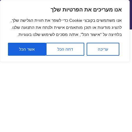
אנו מעריכים את הפרטיות שלך
שערי חליפין יציגים – שער יציג
אנו משתמשים בקובצי Cookie כדי לשפר את חווית הגלישה שלך,
תפריטים
ווידג'טים
להציג מודעות או תוכן מותאמים אישית ולנתח את התנועה שלנו.
פתח סרגל
בלחיצה על "אישור הכל", את/ה מסכים לשימוש שלנו בעוגיות.
שער ביטקוין לתאריך 15/09/2020
עריכה
דחה הכל
אשר הכל