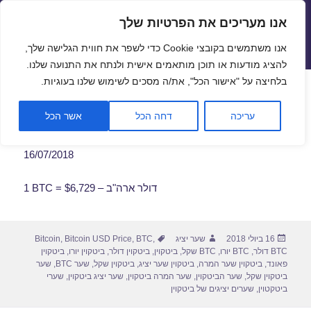
אנו מעריכים את הפרטיות שלך
שערי חליפין יציגים – שער יציג
אנו משתמשים בקובצי Cookie כדי לשפר את חווית הגלישה שלך,
תפריטים
ווידג'טים
להציג מודעות או תוכן מותאמים אישית ולנתח את התנועה שלנו.
פתח סרגל
בלחיצה על "אישור הכל", את/ה מסכים לשימוש שלנו בעוגיות.
שער ביטקוין לתאריך 16/07/2018
עריכה
דחה הכל
אשר הכל
16/07/2018
1 BTC = $6,729 – דולר ארה"ב
פורסם
מחבר
תגיות
16 ביולי 2018
שער יציג
,
BTC
,
Bitcoin USD Price
,
Bitcoin
בתאריך
BTC דולר
,
BTC יורו
,
BTC שקל
,
ביטקוין
,
ביטקוין דולר
,
ביטקוין יורו
,
ביטקוין
פאונד
,
ביטקוין שער המרה
,
ביטקוין שער יציג
,
ביטקוין שקל
,
שער BTC
,
שער
ביטקוין שקל
,
שער הביטקוין
,
שער המרה ביטקוין
,
שער יציג ביטקוין
,
שערי
ביטקטוין
,
שערים יציגים של ביטקוין