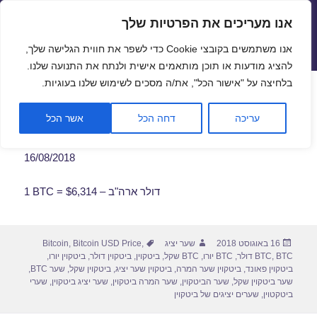
אנו מעריכים את הפרטיות שלך
שערי חליפין יציגים – שער יציג
אנו משתמשים בקובצי Cookie כדי לשפר את חווית הגלישה שלך,
תפריטים
ווידג'טים
להציג מודעות או תוכן מותאמים אישית ולנתח את התנועה שלנו.
פתח סרגל
בלחיצה על "אישור הכל", את/ה מסכים לשימוש שלנו בעוגיות.
שער ביטקוין לתאריך 16/08/2018
עריכה
דחה הכל
אשר הכל
16/08/2018
1 BTC = $6,314 – דולר ארה"ב
פורסם
מחבר
תגיות
16 באוגוסט 2018
שער יציג
,
Bitcoin USD Price
,
Bitcoin
בתאריך
BTC דולר
,
BTC
,
BTC יורו
,
BTC שקל
,
ביטקוין
,
ביטקוין דולר
,
ביטקוין יורו
,
ביטקוין פאונד
,
ביטקוין שער המרה
,
ביטקוין שער יציג
,
ביטקוין שקל
,
שער BTC
,
שער ביטקוין שקל
,
שער הביטקוין
,
שער המרה ביטקוין
,
שער יציג ביטקוין
,
שערי
ביטקטוין
,
שערים יציגים של ביטקוין