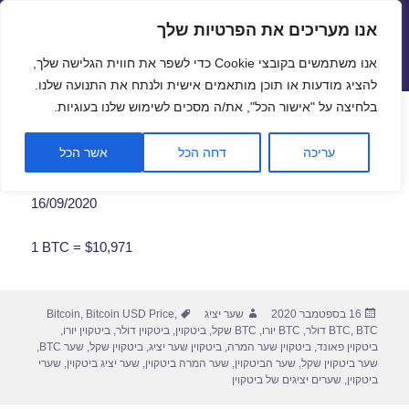
אנו מעריכים את הפרטיות שלך
שערי חליפין יציגים – שער יציג
אנו משתמשים בקובצי Cookie כדי לשפר את חווית הגלישה שלך,
תפריטים
ווידג'טים
להציג מודעות או תוכן מותאמים אישית ולנתח את התנועה שלנו.
פתח סרגל
בלחיצה על "אישור הכל", את/ה מסכים לשימוש שלנו בעוגיות.
שער ביטקוין לתאריך 16/09/2020
עריכה
דחה הכל
אשר הכל
16/09/2020
1 BTC = $10,971
פורסם
מחבר
תגיות
16 בספטמבר 2020
שער יציג
,
Bitcoin USD Price
,
Bitcoin
בתאריך
BTC דולר
,
BTC
,
BTC יורו
,
BTC שקל
,
ביטקוין
,
ביטקוין דולר
,
ביטקוין יורו
,
ביטקוין פאונד
,
ביטקוין שער המרה
,
ביטקוין שער יציג
,
ביטקוין שקל
,
שער BTC
,
שער ביטקוין שקל
,
שער הביטקוין
,
שער המרה ביטקוין
,
שער יציג ביטקוין
,
שערי
ביטקוין
,
שערים יציגים של ביטקוין