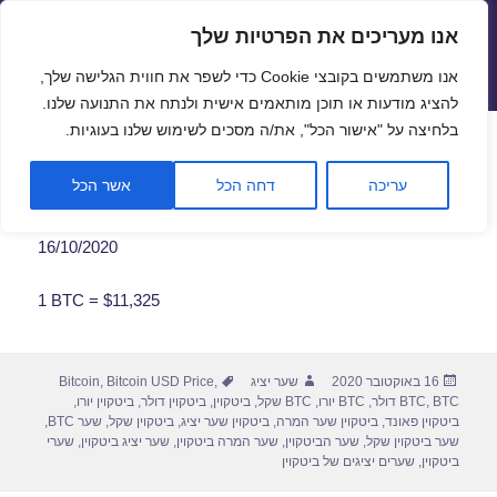
אנו מעריכים את הפרטיות שלך
שערי חליפין יציגים – שער יציג
אנו משתמשים בקובצי Cookie כדי לשפר את חווית הגלישה שלך,
תפריטים
ווידג'טים
להציג מודעות או תוכן מותאמים אישית ולנתח את התנועה שלנו.
פתח סרגל
בלחיצה על "אישור הכל", את/ה מסכים לשימוש שלנו בעוגיות.
שער ביטקוין לתאריך 16/10/2020
עריכה
דחה הכל
אשר הכל
16/10/2020
1 BTC = $11,325
פורסם
מחבר
תגיות
16 באוקטובר 2020
שער יציג
,
Bitcoin USD Price
,
Bitcoin
בתאריך
BTC דולר
,
BTC
,
BTC יורו
,
BTC שקל
,
ביטקוין
,
ביטקוין דולר
,
ביטקוין יורו
,
ביטקוין פאונד
,
ביטקוין שער המרה
,
ביטקוין שער יציג
,
ביטקוין שקל
,
שער BTC
,
שער ביטקוין שקל
,
שער הביטקוין
,
שער המרה ביטקוין
,
שער יציג ביטקוין
,
שערי
ביטקוין
,
שערים יציגים של ביטקוין