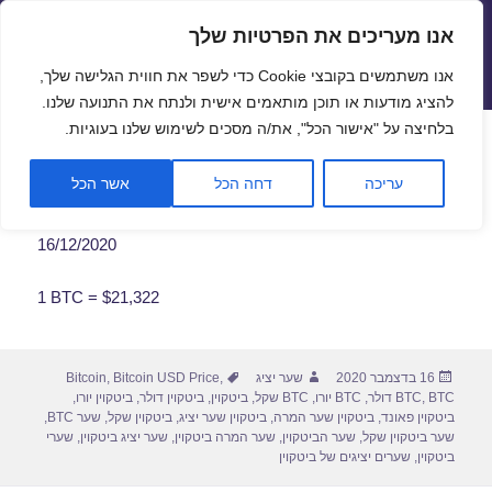
אנו מעריכים את הפרטיות שלך
שערי חליפין יציגים – שער יציג
אנו משתמשים בקובצי Cookie כדי לשפר את חווית הגלישה שלך,
תפריטים
ווידג'טים
להציג מודעות או תוכן מותאמים אישית ולנתח את התנועה שלנו.
פתח סרגל
בלחיצה על "אישור הכל", את/ה מסכים לשימוש שלנו בעוגיות.
שער ביטקוין לתאריך 16/12/2020
עריכה
דחה הכל
אשר הכל
16/12/2020
1 BTC = $21,322
פורסם
מחבר
תגיות
16 בדצמבר 2020
שער יציג
,
Bitcoin USD Price
,
Bitcoin
בתאריך
BTC דולר
,
BTC
,
BTC יורו
,
BTC שקל
,
ביטקוין
,
ביטקוין דולר
,
ביטקוין יורו
,
ביטקוין פאונד
,
ביטקוין שער המרה
,
ביטקוין שער יציג
,
ביטקוין שקל
,
שער BTC
,
שער ביטקוין שקל
,
שער הביטקוין
,
שער המרה ביטקוין
,
שער יציג ביטקוין
,
שערי
ביטקוין
,
שערים יציגים של ביטקוין