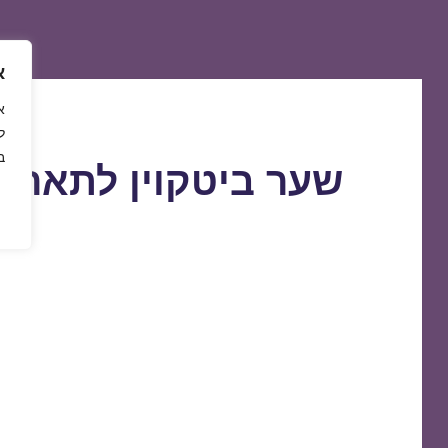
א
ל
ב
שער ביטקוין לתאריך 7/02/2019