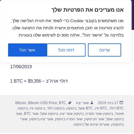
אנו מעריכים את הפרטיות שלך
שערי חליפין יציגים – שער יציג
אנו משתמשים בקובצי Cookie כדי לשפר את חווית הגלישה שלך,
תפריטים
ווידג'טים
להציג מודעות או תוכן מותאמים אישית ולנתח את התנועה שלנו.
פתח סרגל
בלחיצה על "אישור הכל", את/ה מסכים לשימוש שלנו בעוגיות.
שער ביטקוין לתאריך 17/06/2019
עריכה
דחה הכל
אשר הכל
17/06/2019
1 BTC = $9,356 – דולר ארה"ב
פורסם
מחבר
תגיות
17 ביוני 2019
שער יציג
,
BTC
,
Bitcoin USD Price
,
Bitcoin
בתאריך
BTC דולר
,
BTC יורו
,
BTC שקל
,
ביטקוין
,
ביטקוין דולר
,
ביטקוין יורו
,
ביטקוין
פאונד
,
ביטקוין שער המרה
,
ביטקוין שער יציג
,
ביטקוין שקל
,
שער BTC
,
שער
ביטקוין שקל
,
שער הביטקוין
,
שער המרה ביטקוין
,
שער יציג ביטקוין
,
שערי
ביטקטוין
,
שערים יציגים של ביטקוין