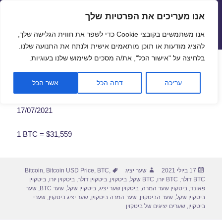
אנו מעריכים את הפרטיות שלך
שערי חליפין יציגים – שער יציג
אנו משתמשים בקובצי Cookie כדי לשפר את חווית הגלישה שלך,
תפריטים
ווידג'טים
להציג מודעות או תוכן מותאמים אישית ולנתח את התנועה שלנו.
פתח סרגל
בלחיצה על "אישור הכל", את/ה מסכים לשימוש שלנו בעוגיות.
שער ביטקוין לתאריך 17/07/2021
עריכה
דחה הכל
אשר הכל
17/07/2021
1 BTC = $31,559
פורסם
מחבר
תגיות
17 ביולי 2021
שער יציג
,
BTC
,
Bitcoin USD Price
,
Bitcoin
בתאריך
BTC דולר
,
BTC יורו
,
BTC שקל
,
ביטקוין
,
ביטקוין דולר
,
ביטקוין יורו
,
ביטקוין
פאונד
,
ביטקוין שער המרה
,
ביטקוין שער יציג
,
ביטקוין שקל
,
שער BTC
,
שער
ביטקוין שקל
,
שער הביטקוין
,
שער המרה ביטקוין
,
שער יציג ביטקוין
,
שערי
ביטקוין
,
שערים יציגים של ביטקוין