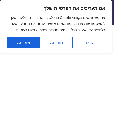
אנו מעריכים את הפרטיות שלך
שערי חליפין יציגים – שער יציג
אנו משתמשים בקובצי Cookie כדי לשפר את חווית הגלישה שלך,
תפריטים
ווידג'טים
להציג מודעות או תוכן מותאמים אישית ולנתח את התנועה שלנו.
פתח סרגל
בלחיצה על "אישור הכל", את/ה מסכים לשימוש שלנו בעוגיות.
שער ביטקוין לתאריך 17/09/2021
עריכה
דחה הכל
אשר הכל