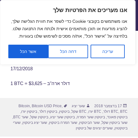
אנו מעריכים את הפרטיות שלך
שערי חליפין יציגים – שער יציג
אנו משתמשים בקובצי Cookie כדי לשפר את חווית הגלישה שלך,
תפריטים
ווידג'טים
להציג מודעות או תוכן מותאמים אישית ולנתח את התנועה שלנו.
פתח סרגל
בלחיצה על "אישור הכל", את/ה מסכים לשימוש שלנו בעוגיות.
שער ביטקוין לתאריך 17/12/2018
עריכה
דחה הכל
אשר הכל
17/12/2018
1 BTC = $3,625 – דולר ארה"ב
פורסם
מחבר
תגיות
17 בדצמבר 2018
שער יציג
,
Bitcoin USD Price
,
Bitcoin
בתאריך
BTC דולר
,
BTC
,
BTC יורו
,
BTC שקל
,
ביטקוין
,
ביטקוין דולר
,
ביטקוין יורו
,
ביטקוין פאונד
,
ביטקוין שער המרה
,
ביטקוין שער יציג
,
ביטקוין שקל
,
שער BTC
,
שער ביטקוין שקל
,
שער הביטקוין
,
שער המרה ביטקוין
,
שער יציג ביטקוין
,
שערי
ביטקטוין
,
שערים יציגים של ביטקוין