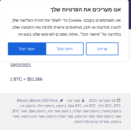
אנו מעריכים את הפרטיות שלך
שערי חליפין יציגים – שער יציג
אנו משתמשים בקובצי Cookie כדי לשפר את חווית הגלישה שלך,
תפריטים
ווידג'טים
להציג מודעות או תוכן מותאמים אישית ולנתח את התנועה שלנו.
פתח סרגל
בלחיצה על "אישור הכל", את/ה מסכים לשימוש שלנו בעוגיות.
שער ביטקוין לתאריך 18/02/2021
עריכה
דחה הכל
אשר הכל
18/02/2021
1 BTC = $51,566
פורסם
מחבר
תגיות
18 בפברואר 2021
שער יציג
,
Bitcoin USD Price
,
Bitcoin
בתאריך
BTC דולר
,
BTC
,
BTC יורו
,
BTC שקל
,
ביטקוין
,
ביטקוין דולר
,
ביטקוין יורו
,
ביטקוין פאונד
,
ביטקוין שער המרה
,
ביטקוין שער יציג
,
ביטקוין שקל
,
שער BTC
,
שער ביטקוין שקל
,
שער הביטקוין
,
שער המרה ביטקוין
,
שער יציג ביטקוין
,
שערי
ביטקוין
,
שערים יציגים של ביטקוין