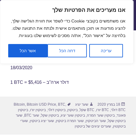
אנו מעריכים את הפרטיות שלך
שערי חליפין יציגים – שער יציג
אנו משתמשים בקובצי Cookie כדי לשפר את חווית הגלישה שלך,
תפריטים
ווידג'טים
להציג מודעות או תוכן מותאמים אישית ולנתח את התנועה שלנו.
פתח סרגל
בלחיצה על "אישור הכל", את/ה מסכים לשימוש שלנו בעוגיות.
שער ביטקוין לתאריך 18/03/2020
עריכה
דחה הכל
אשר הכל
18/03/2020
1 BTC = $5,416 – דולר ארה"ב
פורסם
מחבר
תגיות
18 במרץ 2020
שער יציג
,
BTC
,
Bitcoin USD Price
,
Bitcoin
בתאריך
BTC דולר
,
BTC יורו
,
BTC שקל
,
ביטקוין
,
ביטקוין דולר
,
ביטקוין יורו
,
ביטקוין
פאונד
,
ביטקוין שער המרה
,
ביטקוין שער יציג
,
ביטקוין שקל
,
שער BTC
,
שער
ביטקוין שקל
,
שער הביטקוין
,
שער המרה ביטקוין
,
שער יציג ביטקוין
,
שערי
ביטקטוין
,
שערים יציגים של ביטקוין