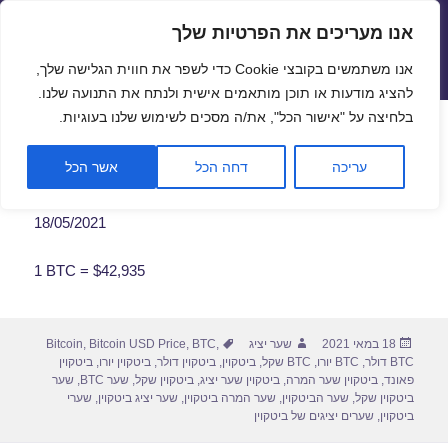
אנו מעריכים את הפרטיות שלך
שערי חליפין יציגים – שער יציג
אנו משתמשים בקובצי Cookie כדי לשפר את חווית הגלישה שלך,
תפריטים
ווידג'טים
להציג מודעות או תוכן מותאמים אישית ולנתח את התנועה שלנו.
פתח סרגל
בלחיצה על "אישור הכל", את/ה מסכים לשימוש שלנו בעוגיות.
שער ביטקוין לתאריך 18/05/2021
עריכה
דחה הכל
אשר הכל
18/05/2021
1 BTC = $42,935
פורסם
מחבר
תגיות
18 במאי 2021
שער יציג
,
BTC
,
Bitcoin USD Price
,
Bitcoin
בתאריך
BTC דולר
,
BTC יורו
,
BTC שקל
,
ביטקוין
,
ביטקוין דולר
,
ביטקוין יורו
,
ביטקוין
פאונד
,
ביטקוין שער המרה
,
ביטקוין שער יציג
,
ביטקוין שקל
,
שער BTC
,
שער
ביטקוין שקל
,
שער הביטקוין
,
שער המרה ביטקוין
,
שער יציג ביטקוין
,
שערי
ביטקוין
,
שערים יציגים של ביטקוין