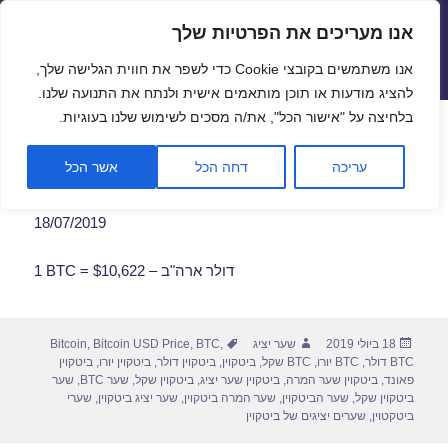
אנו מעריכים את הפרטיות שלך
שערי חליפין יציגים – שער יציג
אנו משתמשים בקובצי Cookie כדי לשפר את חווית הגלישה שלך,
תפריטים
ווידג'טים
להציג מודעות או תוכן מותאמים אישית ולנתח את התנועה שלנו.
פתח סרגל
בלחיצה על "אישור הכל", את/ה מסכים לשימוש שלנו בעוגיות.
שער ביטקוין לתאריך 18/07/2019
עריכה
דחה הכל
אשר הכל
18/07/2019
1 BTC = $10,622 – דולר ארה"ב
פורסם
מחבר
תגיות
18 ביולי 2019
שער יציג
,
BTC
,
Bitcoin USD Price
,
Bitcoin
בתאריך
BTC דולר
,
BTC יורו
,
BTC שקל
,
ביטקוין
,
ביטקוין דולר
,
ביטקוין יורו
,
ביטקוין
פאונד
,
ביטקוין שער המרה
,
ביטקוין שער יציג
,
ביטקוין שקל
,
שער BTC
,
שער
ביטקוין שקל
,
שער הביטקוין
,
שער המרה ביטקוין
,
שער יציג ביטקוין
,
שערי
ביטקטוין
,
שערים יציגים של ביטקוין