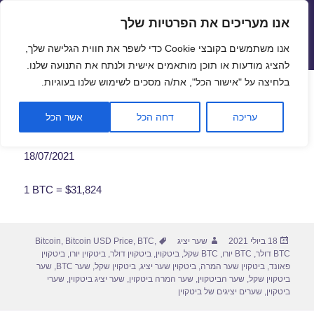
אנו מעריכים את הפרטיות שלך
שערי חליפין יציגים – שער יציג
אנו משתמשים בקובצי Cookie כדי לשפר את חווית הגלישה שלך,
תפריטים
ווידג'טים
להציג מודעות או תוכן מותאמים אישית ולנתח את התנועה שלנו.
פתח סרגל
בלחיצה על "אישור הכל", את/ה מסכים לשימוש שלנו בעוגיות.
שער ביטקוין לתאריך 18/07/2021
עריכה
דחה הכל
אשר הכל
18/07/2021
1 BTC = $31,824
פורסם
מחבר
תגיות
18 ביולי 2021
שער יציג
,
BTC
,
Bitcoin USD Price
,
Bitcoin
בתאריך
BTC דולר
,
BTC יורו
,
BTC שקל
,
ביטקוין
,
ביטקוין דולר
,
ביטקוין יורו
,
ביטקוין
פאונד
,
ביטקוין שער המרה
,
ביטקוין שער יציג
,
ביטקוין שקל
,
שער BTC
,
שער
ביטקוין שקל
,
שער הביטקוין
,
שער המרה ביטקוין
,
שער יציג ביטקוין
,
שערי
ביטקוין
,
שערים יציגים של ביטקוין