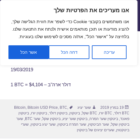
אנו מעריכים את הפרטיות שלך
שערי חליפין יציגים – שער יציג
אנו משתמשים בקובצי Cookie כדי לשפר את חווית הגלישה שלך,
תפריטים
ווידג'טים
להציג מודעות או תוכן מותאמים אישית ולנתח את התנועה שלנו.
פתח סרגל
בלחיצה על "אישור הכל", את/ה מסכים לשימוש שלנו בעוגיות.
שער ביטקוין לתאריך 19/03/2019
עריכה
דחה הכל
אשר הכל
19/03/2019
1 BTC = $4,104 – דולר ארה"ב
פורסם
מחבר
תגיות
19 במרץ 2019
שער יציג
,
BTC
,
Bitcoin USD Price
,
Bitcoin
בתאריך
BTC דולר
,
BTC יורו
,
BTC שקל
,
ביטקוין
,
ביטקוין דולר
,
ביטקוין יורו
,
ביטקוין
פאונד
,
ביטקוין שער המרה
,
ביטקוין שער יציג
,
ביטקוין שקל
,
שער BTC
,
שער
ביטקוין שקל
,
שער הביטקוין
,
שער המרה ביטקוין
,
שער יציג ביטקוין
,
שערי
ביטקטוין
,
שערים יציגים של ביטקוין