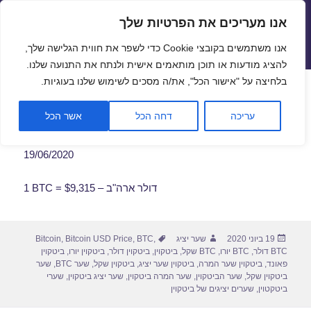
אנו מעריכים את הפרטיות שלך
שערי חליפין יציגים – שער יציג
אנו משתמשים בקובצי Cookie כדי לשפר את חווית הגלישה שלך,
תפריטים
ווידג'טים
להציג מודעות או תוכן מותאמים אישית ולנתח את התנועה שלנו.
פתח סרגל
בלחיצה על "אישור הכל", את/ה מסכים לשימוש שלנו בעוגיות.
שער ביטקוין לתאריך 19/06/2020
עריכה
דחה הכל
אשר הכל
19/06/2020
1 BTC = $9,315 – דולר ארה"ב
פורסם
מחבר
תגיות
19 ביוני 2020
שער יציג
,
BTC
,
Bitcoin USD Price
,
Bitcoin
בתאריך
BTC דולר
,
BTC יורו
,
BTC שקל
,
ביטקוין
,
ביטקוין דולר
,
ביטקוין יורו
,
ביטקוין
פאונד
,
ביטקוין שער המרה
,
ביטקוין שער יציג
,
ביטקוין שקל
,
שער BTC
,
שער
ביטקוין שקל
,
שער הביטקוין
,
שער המרה ביטקוין
,
שער יציג ביטקוין
,
שערי
ביטקטוין
,
שערים יציגים של ביטקוין