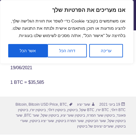
אנו מעריכים את הפרטיות שלך
שערי חליפין יציגים – שער יציג
אנו משתמשים בקובצי Cookie כדי לשפר את חווית הגלישה שלך,
תפריטים
ווידג'טים
להציג מודעות או תוכן מותאמים אישית ולנתח את התנועה שלנו.
פתח סרגל
בלחיצה על "אישור הכל", את/ה מסכים לשימוש שלנו בעוגיות.
שער ביטקוין לתאריך 19/06/2021
עריכה
דחה הכל
אשר הכל
19/06/2021
1 BTC = $35,585
פורסם
מחבר
תגיות
19 ביוני 2021
שער יציג
,
BTC
,
Bitcoin USD Price
,
Bitcoin
בתאריך
BTC דולר
,
BTC יורו
,
BTC שקל
,
ביטקוין
,
ביטקוין דולר
,
ביטקוין יורו
,
ביטקוין
פאונד
,
ביטקוין שער המרה
,
ביטקוין שער יציג
,
ביטקוין שקל
,
שער BTC
,
שער
ביטקוין שקל
,
שער הביטקוין
,
שער המרה ביטקוין
,
שער יציג ביטקוין
,
שערי
ביטקוין
,
שערים יציגים של ביטקוין