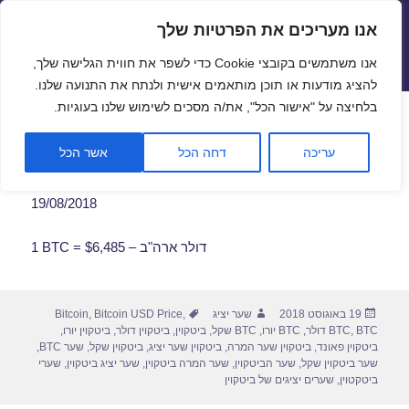
אנו מעריכים את הפרטיות שלך
שערי חליפין יציגים – שער יציג
אנו משתמשים בקובצי Cookie כדי לשפר את חווית הגלישה שלך,
תפריטים
ווידג'טים
להציג מודעות או תוכן מותאמים אישית ולנתח את התנועה שלנו.
פתח סרגל
בלחיצה על "אישור הכל", את/ה מסכים לשימוש שלנו בעוגיות.
שער ביטקוין לתאריך 19/08/2018
עריכה
דחה הכל
אשר הכל
19/08/2018
1 BTC = $6,485 – דולר ארה"ב
פורסם
מחבר
תגיות
19 באוגוסט 2018
שער יציג
,
Bitcoin USD Price
,
Bitcoin
בתאריך
BTC דולר
,
BTC
,
BTC יורו
,
BTC שקל
,
ביטקוין
,
ביטקוין דולר
,
ביטקוין יורו
,
ביטקוין פאונד
,
ביטקוין שער המרה
,
ביטקוין שער יציג
,
ביטקוין שקל
,
שער BTC
,
שער ביטקוין שקל
,
שער הביטקוין
,
שער המרה ביטקוין
,
שער יציג ביטקוין
,
שערי
ביטקטוין
,
שערים יציגים של ביטקוין