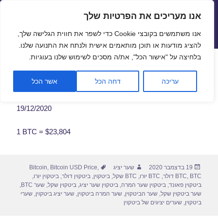
אנו מעריכים את הפרטיות שלך
שערי חליפין יציגים – שער יציג
אנו משתמשים בקובצי Cookie כדי לשפר את חווית הגלישה שלך,
תפריטים
ווידג'טים
להציג מודעות או תוכן מותאמים אישית ולנתח את התנועה שלנו.
פתח סרגל
בלחיצה על "אישור הכל", את/ה מסכים לשימוש שלנו בעוגיות.
שער ביטקוין לתאריך 19/12/2020
עריכה
דחה הכל
אשר הכל
19/12/2020
1 BTC = $23,804
פורסם
מחבר
תגיות
19 בדצמבר 2020
שער יציג
,
Bitcoin USD Price
,
Bitcoin
בתאריך
BTC דולר
,
BTC
,
BTC יורו
,
BTC שקל
,
ביטקוין
,
ביטקוין דולר
,
ביטקוין יורו
,
ביטקוין פאונד
,
ביטקוין שער המרה
,
ביטקוין שער יציג
,
ביטקוין שקל
,
שער BTC
,
שער ביטקוין שקל
,
שער הביטקוין
,
שער המרה ביטקוין
,
שער יציג ביטקוין
,
שערי
ביטקוין
,
שערים יציגים של ביטקוין