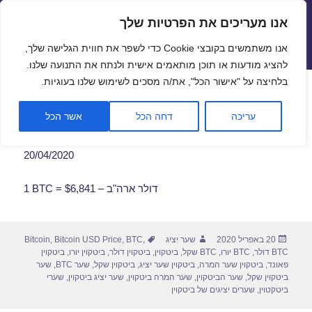
אנו מעריכים את הפרטיות שלך
שערי חליפין יציגים – שער יציג
אנו משתמשים בקובצי Cookie כדי לשפר את חווית הגלישה שלך,
תפריטים
ווידג'טים
להציג מודעות או תוכן מותאמים אישית ולנתח את התנועה שלנו.
פתח סרגל
בלחיצה על "אישור הכל", את/ה מסכים לשימוש שלנו בעוגיות.
שער ביטקוין לתאריך 20/04/2020
עריכה
דחה הכל
אשר הכל
20/04/2020
1 BTC = $6,841 – דולר ארה"ב
פורסם
מחבר
תגיות
20 באפריל 2020
שער יציג
,
BTC
,
Bitcoin USD Price
,
Bitcoin
בתאריך
BTC דולר
,
BTC יורו
,
BTC שקל
,
ביטקוין
,
ביטקוין דולר
,
ביטקוין יורו
,
ביטקוין
פאונד
,
ביטקוין שער המרה
,
ביטקוין שער יציג
,
ביטקוין שקל
,
שער BTC
,
שער
ביטקוין שקל
,
שער הביטקוין
,
שער המרה ביטקוין
,
שער יציג ביטקוין
,
שערי
ביטקטוין
,
שערים יציגים של ביטקוין