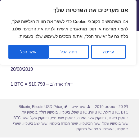
אנו מעריכים את הפרטיות שלך
שערי חליפין יציגים – שער יציג
אנו משתמשים בקובצי Cookie כדי לשפר את חווית הגלישה שלך,
תפריטים
ווידג'טים
להציג מודעות או תוכן מותאמים אישית ולנתח את התנועה שלנו.
פתח סרגל
בלחיצה על "אישור הכל", את/ה מסכים לשימוש שלנו בעוגיות.
שער ביטקוין לתאריך 20/08/2019
עריכה
דחה הכל
אשר הכל
20/08/2019
1 BTC = $10,793 – דולר ארה"ב
פורסם
מחבר
תגיות
20 באוגוסט 2019
שער יציג
,
Bitcoin USD Price
,
Bitcoin
בתאריך
BTC דולר
,
BTC
,
BTC יורו
,
BTC שקל
,
ביטקוין
,
ביטקוין דולר
,
ביטקוין יורו
,
ביטקוין פאונד
,
ביטקוין שער המרה
,
ביטקוין שער יציג
,
ביטקוין שקל
,
שער BTC
,
שער ביטקוין שקל
,
שער הביטקוין
,
שער המרה ביטקוין
,
שער יציג ביטקוין
,
שערי
ביטקטוין
,
שערים יציגים של ביטקוין