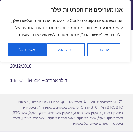
אנו מעריכים את הפרטיות שלך
שערי חליפין יציגים – שער יציג
אנו משתמשים בקובצי Cookie כדי לשפר את חווית הגלישה שלך,
תפריטים
ווידג'טים
להציג מודעות או תוכן מותאמים אישית ולנתח את התנועה שלנו.
פתח סרגל
בלחיצה על "אישור הכל", את/ה מסכים לשימוש שלנו בעוגיות.
שער ביטקוין לתאריך 20/12/2018
עריכה
דחה הכל
אשר הכל
20/12/2018
1 BTC = $4,214 – דולר ארה"ב
פורסם
מחבר
תגיות
20 בדצמבר 2018
שער יציג
,
Bitcoin USD Price
,
Bitcoin
בתאריך
BTC דולר
,
BTC
,
BTC יורו
,
BTC שקל
,
ביטקוין
,
ביטקוין דולר
,
ביטקוין יורו
,
ביטקוין פאונד
,
ביטקוין שער המרה
,
ביטקוין שער יציג
,
ביטקוין שקל
,
שער BTC
,
שער ביטקוין שקל
,
שער הביטקוין
,
שער המרה ביטקוין
,
שער יציג ביטקוין
,
שערי
ביטקטוין
,
שערים יציגים של ביטקוין