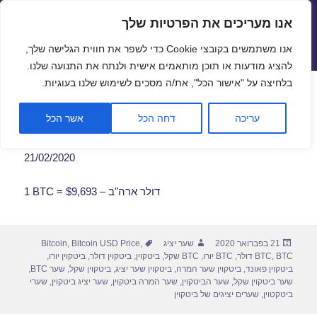
אנו מעריכים את הפרטיות שלך
שערי חליפין יציגים – שער יציג
אנו משתמשים בקובצי Cookie כדי לשפר את חווית הגלישה שלך,
תפריטים
ווידג'טים
להציג מודעות או תוכן מותאמים אישית ולנתח את התנועה שלנו.
פתח סרגל
בלחיצה על "אישור הכל", את/ה מסכים לשימוש שלנו בעוגיות.
שער ביטקוין לתאריך 21/02/2020
עריכה
דחה הכל
אשר הכל
21/02/2020
1 BTC = $9,693 – דולר ארה"ב
פורסם
מחבר
תגיות
21 בפברואר 2020
שער יציג
,
Bitcoin USD Price
,
Bitcoin
בתאריך
BTC דולר
,
BTC
,
BTC יורו
,
BTC שקל
,
ביטקוין
,
ביטקוין דולר
,
ביטקוין יורו
,
ביטקוין פאונד
,
ביטקוין שער המרה
,
ביטקוין שער יציג
,
ביטקוין שקל
,
שער BTC
,
שער ביטקוין שקל
,
שער הביטקוין
,
שער המרה ביטקוין
,
שער יציג ביטקוין
,
שערי
ביטקטוין
,
שערים יציגים של ביטקוין