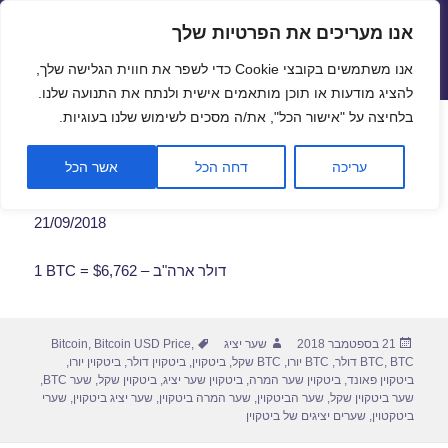
אנו מעריכים את הפרטיות שלך
שערי חליפין יציגים – שער יציג
אנו משתמשים בקובצי Cookie כדי לשפר את חווית הגלישה שלך,
תפריטים
ווידג'טים
להציג מודעות או תוכן מותאמים אישית ולנתח את התנועה שלנו.
פתח סרגל
בלחיצה על "אישור הכל", את/ה מסכים לשימוש שלנו בעוגיות.
שער ביטקוין לתאריך 21/09/2018
עריכה
דחה הכל
אשר הכל
21/09/2018
1 BTC = $6,762 – דולר ארה"ב
פורסם
מחבר
תגיות
21 בספטמבר 2018
שער יציג
,
Bitcoin USD Price
,
Bitcoin
בתאריך
BTC דולר
,
BTC
,
BTC יורו
,
BTC שקל
,
ביטקוין
,
ביטקוין דולר
,
ביטקוין יורו
,
ביטקוין פאונד
,
ביטקוין שער המרה
,
ביטקוין שער יציג
,
ביטקוין שקל
,
שער BTC
,
שער ביטקוין שקל
,
שער הביטקוין
,
שער המרה ביטקוין
,
שער יציג ביטקוין
,
שערי
ביטקטוין
,
שערים יציגים של ביטקוין