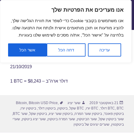
אנו מעריכים את הפרטיות שלך
שערי חליפין יציגים – שער יציג
אנו משתמשים בקובצי Cookie כדי לשפר את חווית הגלישה שלך,
תפריטים
ווידג'טים
להציג מודעות או תוכן מותאמים אישית ולנתח את התנועה שלנו.
פתח סרגל
בלחיצה על "אישור הכל", את/ה מסכים לשימוש שלנו בעוגיות.
שער ביטקוין לתאריך 21/10/2019
עריכה
דחה הכל
אשר הכל
21/10/2019
1 BTC = $8,243 – דולר ארה"ב
פורסם
מחבר
תגיות
21 באוקטובר 2019
שער יציג
,
Bitcoin USD Price
,
Bitcoin
בתאריך
BTC דולר
,
BTC
,
BTC יורו
,
BTC שקל
,
ביטקוין
,
ביטקוין דולר
,
ביטקוין יורו
,
ביטקוין פאונד
,
ביטקוין שער המרה
,
ביטקוין שער יציג
,
ביטקוין שקל
,
שער BTC
,
שער ביטקוין שקל
,
שער הביטקוין
,
שער המרה ביטקוין
,
שער יציג ביטקוין
,
שערי
ביטקטוין
,
שערים יציגים של ביטקוין