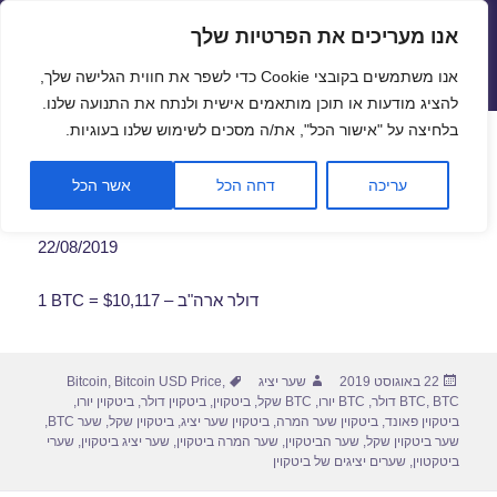
אנו מעריכים את הפרטיות שלך
שערי חליפין יציגים – שער יציג
אנו משתמשים בקובצי Cookie כדי לשפר את חווית הגלישה שלך,
תפריטים
ווידג'טים
להציג מודעות או תוכן מותאמים אישית ולנתח את התנועה שלנו.
פתח סרגל
בלחיצה על "אישור הכל", את/ה מסכים לשימוש שלנו בעוגיות.
שער ביטקוין לתאריך 22/08/2019
עריכה
דחה הכל
אשר הכל
22/08/2019
1 BTC = $10,117 – דולר ארה"ב
פורסם
מחבר
תגיות
22 באוגוסט 2019
שער יציג
,
Bitcoin USD Price
,
Bitcoin
בתאריך
BTC דולר
,
BTC
,
BTC יורו
,
BTC שקל
,
ביטקוין
,
ביטקוין דולר
,
ביטקוין יורו
,
ביטקוין פאונד
,
ביטקוין שער המרה
,
ביטקוין שער יציג
,
ביטקוין שקל
,
שער BTC
,
שער ביטקוין שקל
,
שער הביטקוין
,
שער המרה ביטקוין
,
שער יציג ביטקוין
,
שערי
ביטקטוין
,
שערים יציגים של ביטקוין