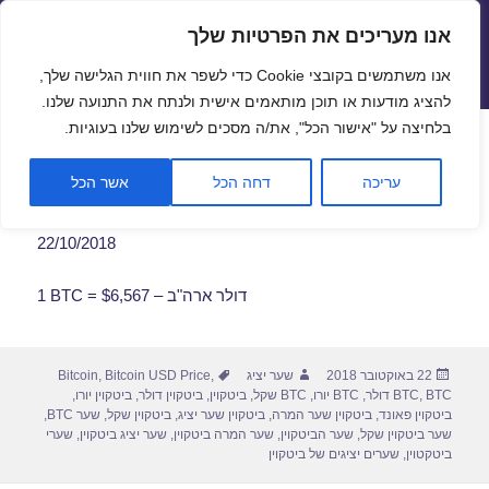
אנו מעריכים את הפרטיות שלך
שערי חליפין יציגים – שער יציג
אנו משתמשים בקובצי Cookie כדי לשפר את חווית הגלישה שלך,
תפריטים
ווידג'טים
להציג מודעות או תוכן מותאמים אישית ולנתח את התנועה שלנו.
פתח סרגל
בלחיצה על "אישור הכל", את/ה מסכים לשימוש שלנו בעוגיות.
שער ביטקוין לתאריך 22/10/2018
עריכה
דחה הכל
אשר הכל
22/10/2018
1 BTC = $6,567 – דולר ארה"ב
פורסם
מחבר
תגיות
22 באוקטובר 2018
שער יציג
,
Bitcoin USD Price
,
Bitcoin
בתאריך
BTC דולר
,
BTC
,
BTC יורו
,
BTC שקל
,
ביטקוין
,
ביטקוין דולר
,
ביטקוין יורו
,
ביטקוין פאונד
,
ביטקוין שער המרה
,
ביטקוין שער יציג
,
ביטקוין שקל
,
שער BTC
,
שער ביטקוין שקל
,
שער הביטקוין
,
שער המרה ביטקוין
,
שער יציג ביטקוין
,
שערי
ביטקטוין
,
שערים יציגים של ביטקוין