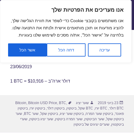
אנו מעריכים את הפרטיות שלך
שערי חליפין יציגים – שער יציג
אנו משתמשים בקובצי Cookie כדי לשפר את חווית הגלישה שלך,
תפריטים
ווידג'טים
להציג מודעות או תוכן מותאמים אישית ולנתח את התנועה שלנו.
פתח סרגל
בלחיצה על "אישור הכל", את/ה מסכים לשימוש שלנו בעוגיות.
שער ביטקוין לתאריך 23/06/2019
עריכה
דחה הכל
אשר הכל
23/06/2019
1 BTC = $10,916 – דולר ארה"ב
פורסם
מחבר
תגיות
23 ביוני 2019
שער יציג
,
BTC
,
Bitcoin USD Price
,
Bitcoin
בתאריך
BTC דולר
,
BTC יורו
,
BTC שקל
,
ביטקוין
,
ביטקוין דולר
,
ביטקוין יורו
,
ביטקוין
פאונד
,
ביטקוין שער המרה
,
ביטקוין שער יציג
,
ביטקוין שקל
,
שער BTC
,
שער
ביטקוין שקל
,
שער הביטקוין
,
שער המרה ביטקוין
,
שער יציג ביטקוין
,
שערי
ביטקטוין
,
שערים יציגים של ביטקוין