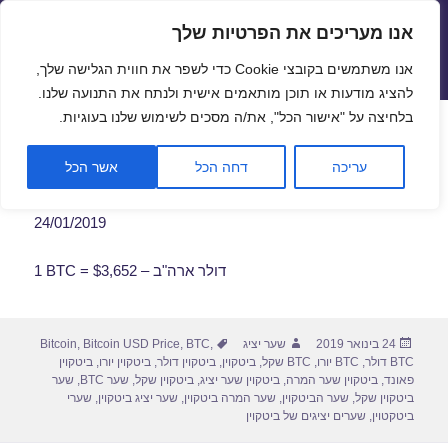
אנו מעריכים את הפרטיות שלך
שערי חליפין יציגים – שער יציג
אנו משתמשים בקובצי Cookie כדי לשפר את חווית הגלישה שלך,
תפריטים
ווידג'טים
להציג מודעות או תוכן מותאמים אישית ולנתח את התנועה שלנו.
פתח סרגל
בלחיצה על "אישור הכל", את/ה מסכים לשימוש שלנו בעוגיות.
שער ביטקוין לתאריך 24/01/2019
עריכה
דחה הכל
אשר הכל
24/01/2019
1 BTC = $3,652 – דולר ארה"ב
פורסם
מחבר
תגיות
24 בינואר 2019
שער יציג
,
BTC
,
Bitcoin USD Price
,
Bitcoin
בתאריך
BTC דולר
,
BTC יורו
,
BTC שקל
,
ביטקוין
,
ביטקוין דולר
,
ביטקוין יורו
,
ביטקוין
פאונד
,
ביטקוין שער המרה
,
ביטקוין שער יציג
,
ביטקוין שקל
,
שער BTC
,
שער
ביטקוין שקל
,
שער הביטקוין
,
שער המרה ביטקוין
,
שער יציג ביטקוין
,
שערי
ביטקטוין
,
שערים יציגים של ביטקוין