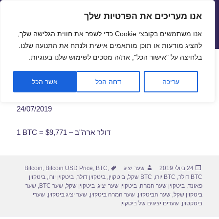
אנו מעריכים את הפרטיות שלך
שערי חליפין יציגים – שער יציג
אנו משתמשים בקובצי Cookie כדי לשפר את חווית הגלישה שלך,
תפריטים
ווידג'טים
להציג מודעות או תוכן מותאמים אישית ולנתח את התנועה שלנו.
פתח סרגל
בלחיצה על "אישור הכל", את/ה מסכים לשימוש שלנו בעוגיות.
שער ביטקוין לתאריך 24/07/2019
עריכה
דחה הכל
אשר הכל
24/07/2019
1 BTC = $9,771 – דולר ארה"ב
פורסם
מחבר
תגיות
24 ביולי 2019
שער יציג
,
BTC
,
Bitcoin USD Price
,
Bitcoin
בתאריך
BTC דולר
,
BTC יורו
,
BTC שקל
,
ביטקוין
,
ביטקוין דולר
,
ביטקוין יורו
,
ביטקוין
פאונד
,
ביטקוין שער המרה
,
ביטקוין שער יציג
,
ביטקוין שקל
,
שער BTC
,
שער
ביטקוין שקל
,
שער הביטקוין
,
שער המרה ביטקוין
,
שער יציג ביטקוין
,
שערי
ביטקטוין
,
שערים יציגים של ביטקוין