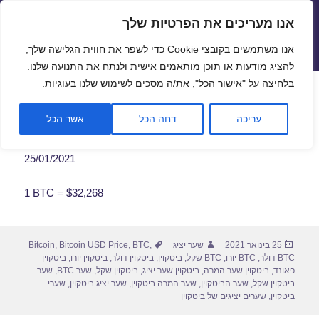
אנו מעריכים את הפרטיות שלך
שערי חליפין יציגים – שער יציג
אנו משתמשים בקובצי Cookie כדי לשפר את חווית הגלישה שלך,
תפריטים
ווידג'טים
להציג מודעות או תוכן מותאמים אישית ולנתח את התנועה שלנו.
פתח סרגל
בלחיצה על "אישור הכל", את/ה מסכים לשימוש שלנו בעוגיות.
שער ביטקוין לתאריך 25/01/2021
עריכה
דחה הכל
אשר הכל
25/01/2021
1 BTC = $32,268
פורסם
מחבר
תגיות
25 בינואר 2021
שער יציג
,
BTC
,
Bitcoin USD Price
,
Bitcoin
בתאריך
BTC דולר
,
BTC יורו
,
BTC שקל
,
ביטקוין
,
ביטקוין דולר
,
ביטקוין יורו
,
ביטקוין
פאונד
,
ביטקוין שער המרה
,
ביטקוין שער יציג
,
ביטקוין שקל
,
שער BTC
,
שער
ביטקוין שקל
,
שער הביטקוין
,
שער המרה ביטקוין
,
שער יציג ביטקוין
,
שערי
ביטקוין
,
שערים יציגים של ביטקוין