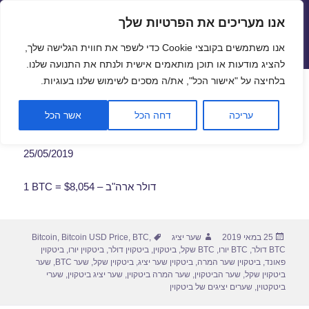
אנו מעריכים את הפרטיות שלך
שערי חליפין יציגים – שער יציג
אנו משתמשים בקובצי Cookie כדי לשפר את חווית הגלישה שלך,
תפריטים
ווידג'טים
להציג מודעות או תוכן מותאמים אישית ולנתח את התנועה שלנו.
פתח סרגל
בלחיצה על "אישור הכל", את/ה מסכים לשימוש שלנו בעוגיות.
שער ביטקוין לתאריך 25/05/2019
עריכה
דחה הכל
אשר הכל
25/05/2019
1 BTC = $8,054 – דולר ארה"ב
פורסם
מחבר
תגיות
25 במאי 2019
שער יציג
,
BTC
,
Bitcoin USD Price
,
Bitcoin
בתאריך
BTC דולר
,
BTC יורו
,
BTC שקל
,
ביטקוין
,
ביטקוין דולר
,
ביטקוין יורו
,
ביטקוין
פאונד
,
ביטקוין שער המרה
,
ביטקוין שער יציג
,
ביטקוין שקל
,
שער BTC
,
שער
ביטקוין שקל
,
שער הביטקוין
,
שער המרה ביטקוין
,
שער יציג ביטקוין
,
שערי
ביטקטוין
,
שערים יציגים של ביטקוין