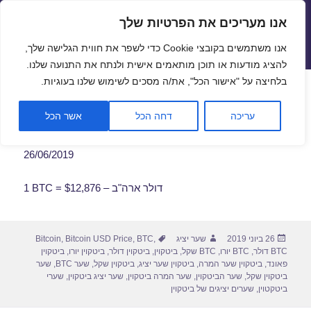
אנו מעריכים את הפרטיות שלך
שערי חליפין יציגים – שער יציג
אנו משתמשים בקובצי Cookie כדי לשפר את חווית הגלישה שלך,
תפריטים
ווידג'טים
להציג מודעות או תוכן מותאמים אישית ולנתח את התנועה שלנו.
פתח סרגל
בלחיצה על "אישור הכל", את/ה מסכים לשימוש שלנו בעוגיות.
שער ביטקוין לתאריך 26/06/2019
עריכה
דחה הכל
אשר הכל
26/06/2019
1 BTC = $12,876 – דולר ארה"ב
פורסם
מחבר
תגיות
26 ביוני 2019
שער יציג
,
BTC
,
Bitcoin USD Price
,
Bitcoin
בתאריך
BTC דולר
,
BTC יורו
,
BTC שקל
,
ביטקוין
,
ביטקוין דולר
,
ביטקוין יורו
,
ביטקוין
פאונד
,
ביטקוין שער המרה
,
ביטקוין שער יציג
,
ביטקוין שקל
,
שער BTC
,
שער
ביטקוין שקל
,
שער הביטקוין
,
שער המרה ביטקוין
,
שער יציג ביטקוין
,
שערי
ביטקטוין
,
שערים יציגים של ביטקוין