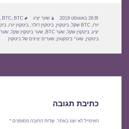
פורסם
מחבר
תגיות
26 באוגוסט 2019
שער יציג
BTC דולר
,
BTC
,
בתאריך
יורו
,
BTC שקל
,
ביטקוין
,
ביטקוין דולר
,
ביטקוין יורו
,
ביטק
יציג
,
ביטקוין שקל
,
שער BTC
,
שער ביטקוין שקל
,
שער 
ביטקוין
,
שערי ביטקטוין
,
שערים יציגים של ביטקוין
כתיבת תגובה
האימייל לא יוצג באתר.
שדות החובה מסומנים
*