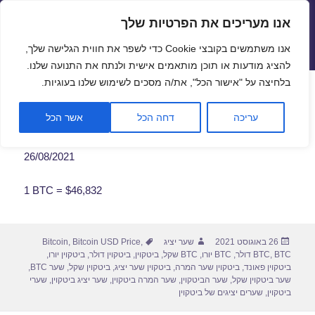
אנו מעריכים את הפרטיות שלך
שערי חליפין יציגים – שער יציג
אנו משתמשים בקובצי Cookie כדי לשפר את חווית הגלישה שלך,
תפריטים
ווידג'טים
להציג מודעות או תוכן מותאמים אישית ולנתח את התנועה שלנו.
פתח סרגל
בלחיצה על "אישור הכל", את/ה מסכים לשימוש שלנו בעוגיות.
שער ביטקוין לתאריך 26/08/2021
עריכה
דחה הכל
אשר הכל
26/08/2021
1 BTC = $46,832
פורסם
מחבר
תגיות
26 באוגוסט 2021
שער יציג
,
Bitcoin USD Price
,
Bitcoin
בתאריך
BTC דולר
,
BTC
,
BTC יורו
,
BTC שקל
,
ביטקוין
,
ביטקוין דולר
,
ביטקוין יורו
,
ביטקוין פאונד
,
ביטקוין שער המרה
,
ביטקוין שער יציג
,
ביטקוין שקל
,
שער BTC
,
שער ביטקוין שקל
,
שער הביטקוין
,
שער המרה ביטקוין
,
שער יציג ביטקוין
,
שערי
ביטקוין
,
שערים יציגים של ביטקוין